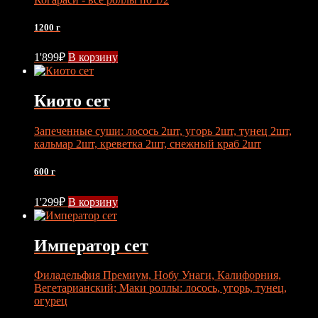
1200 г
1'899
₽
В корзину
Киото сет
Запеченные суши: лосось 2шт, угорь 2шт, тунец 2шт,
кальмар 2шт, креветка 2шт, снежный краб 2шт
600 г
1'299
₽
В корзину
Император сет
Филадельфия Премиум, Нобу Унаги, Калифорния,
Вегетарианский; Маки роллы: лосось, угорь, тунец,
огурец