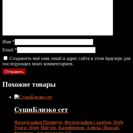
Имя
*
Email
*
Сохранить моё имя, email и адрес сайта в этом браузере для
последующих моих комментариев.
Похожие товары
СушиБлизко сет
Филадельфия Премиум, Филадельфия с крабом, Нобу
Унаги, Нобу Магуро, Калифорния, Аляска, Икигай,
Когараси - все роллы по 1/2